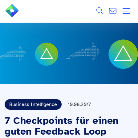
Search
ÜBER UNS
Alle
LEISTUNGEN
BRANCHEN
REFERENZEN
WISSEN & EVENTS
Business Intelligence
10.08.2017
KARRIERE
7 Checkpoints für einen
guten Feedback Loop