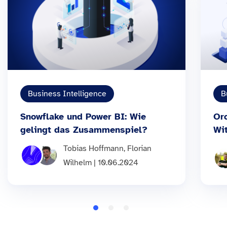
Business Intelligence
B
Snowflake und Power BI: Wie
Or
gelingt das Zusammenspiel?
Wi
Tobias Hoffmann, Florian
Wilhelm | 10.06.2024