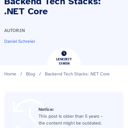
Backend Tech Stacks:
.NET Core
AUTOR:IN
Daniel Schreier
LESEZEIT
13
​​MIN
Home
/
Blog
/
Backend Tech Stacks: .NET Core
Notice:
This post is older than 5 years –
the content might be outdated.