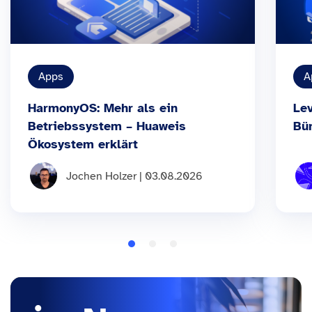
Apps
A
HarmonyOS: Mehr als ein
Le
Betriebssystem – Huaweis
Bü
Ökosystem erklärt
Jochen Holzer | 03.08.2026