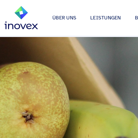
ÜBER UNS
LEISTUNGEN
Wie wir arbeiten
Automotive
Softwareprojekte
Individuelle Lösungen für App
Unser Ökosystem
Einzelhande
bis hin zu Medical Device Soft
Alle
Unsere Zertifizierungen
Energy & Uti
Data & AI
Wir entwickeln Strategien, Arc
Forschung & Entwicklung
Finance
Anwendungen rund um Data Sc
Engagement
Industrie
Infrastrukturprojekte
inovex Journal
Lebensmitt
Moderne Architekturen durch E
Platform Engineering, Kubernet
Standorte
Media & En
inovex Switzerland AG
Medical
A