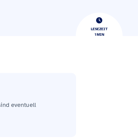
LESEZEIT
1
​​MIN
sind eventuell