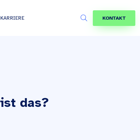
KARRIERE
KONTAKT
Search
s
age
jekte
räfte
ist das?