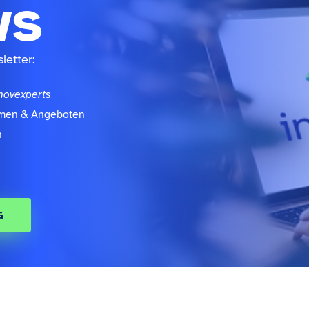
ws
letter:
novexperts
emen & Angeboten
n
G