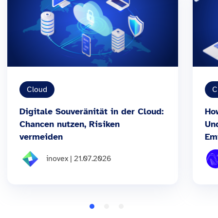
Cloud
C
Digitale Souveränität in der Cloud:
Ho
Chancen nutzen, Risiken
Un
vermeiden
Em
inovex | 21.07.2026