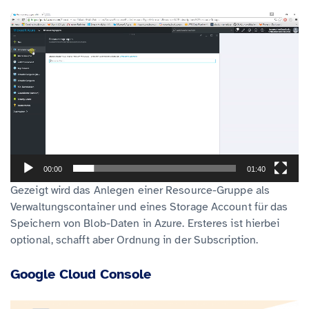
V
i
d
e
o
-
P
l
00:00
01:40
a
Gezeigt wird das Anlegen einer Resource-Gruppe als
y
Verwaltungscontainer und eines Storage Account für das
e
Speichern von Blob-Daten in Azure. Ersteres ist hierbei
r
optional, schafft aber Ordnung in der Subscription.
Google Cloud Console