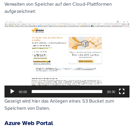
Verwalten von Speicher auf den Cloud-Plattformen
aufgezeichnet:
V
i
d
e
o
-
P
l
a
00:00
00:30
y
Gezeigt wird hier das Anlegen eines S3 Bucket zum
Speichern von Daten.
e
r
Azure Web Portal