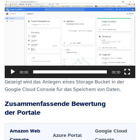
V
i
d
e
o
-
P
l
00:00
00:30
a
Gezeigt wird das Anlegen eines Storage Bucket in der
y
Google Cloud Console für das Speichern von Daten.
e
r
Zusammenfassende Bewertung
der Portale
Amazon Web
Google Cloud
Azure Portal
Console
Console