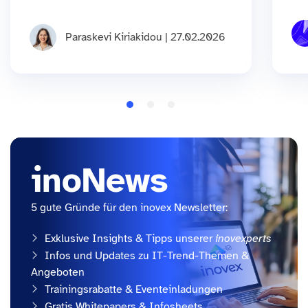
Paraskevi Kiriakidou | 27.02.2026
inoNews
5 gute Gründe für den inovex Newsletter:
Exklusive Insights & Tipps unserer
inovexperts
Infos und Updates zu IT-Trend-Themen &
Angeboten
Trainingsrabatte & Eventeinladungen
Gratis Whitepapers & Infosheets