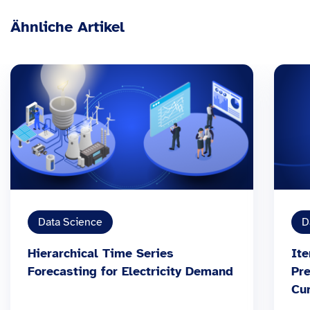
Ähnliche Artikel
Data Science
D
Hierarchical Time Series
Ite
Forecasting for Electricity Demand
Pre
Cu