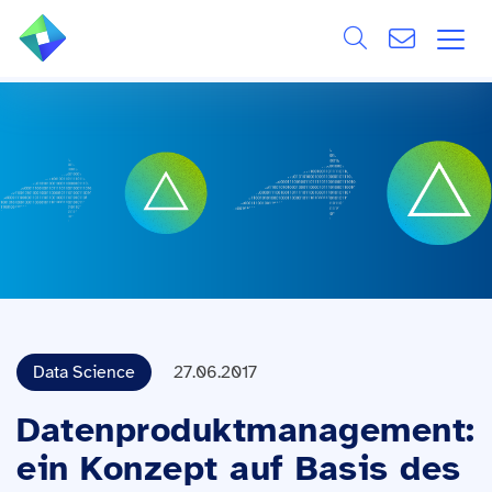
Search
ÜBER UNS
Alle
LEISTUNGEN
BRANCHEN
REFERENZEN
WISSEN & EVENTS
Data Science
27.06.2017
KARRIERE
Datenproduktmanagement:
ein Konzept auf Basis des