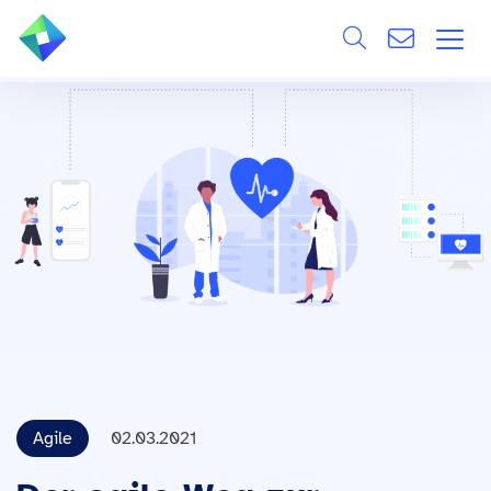
Search
ÜBER UNS
Alle
LEISTUNGEN
BRANCHEN
REFERENZEN
WISSEN & EVENTS
KARRIERE
Agile
02.03.2021