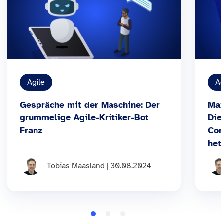
Agile
A
Gespräche mit der Maschine: Der
Ma
grummelige Agile-Kritiker-Bot
Die
Franz
Co
he
Tobias Maasland | 30.08.2024