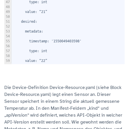
47
        type: int
48
49
      value: “21”
50
51
    desired:
52
53
      metadata:
54
55
        timestamp: '1550049403598'
56
57
        type: int
58
59
      value: “22”
Die Device-Definition Device-Resource.yaml (siehe Block
Device-Resource.yaml) legt einen Sensor an. Dieser
Sensor speichert in einem String die aktuell gemessene
Temperatur ab. In den Manifest-Feldern „kind“ und
„apiVersion“ wird definiert, welches API-Objekt in welcher
API-Version erstellt werden soll. Wie gewohnt werden die