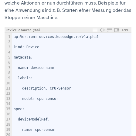
welche Aktionen er nun durchführen muss. Beispiele für
eine Anwendung sind z. B. Starten einer Messung oder das
Stoppen einer Maschine.
DeviceResource.yaml
YAML
1
apiVersion: devices.kubeedge.io/v1alpha1
2
3
kind: Device
4
5
metadata:
6
7
  name: device-name
8
9
  labels:
10
11
    description: CPU-Sensor
12
13
    model: cpu-sensor
14
15
spec:
16
17
  deviceModelRef:
18
19
    name: cpu-sensor
20