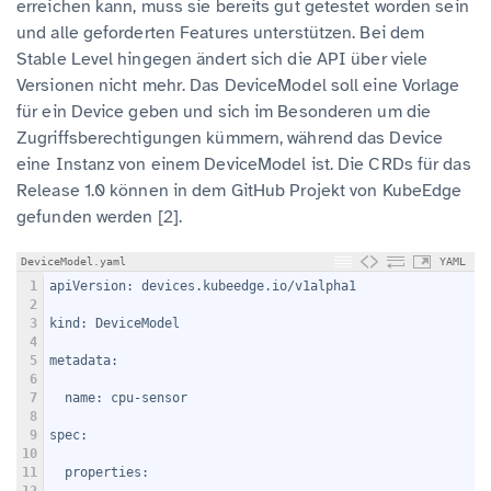
erreichen kann, muss sie bereits gut getestet worden sein
und alle geforderten Features unterstützen. Bei dem
Stable Level hingegen ändert sich die API über viele
Versionen nicht mehr. Das DeviceModel soll eine Vorlage
für ein Device geben und sich im Besonderen um die
Zugriffsberechtigungen kümmern, während das Device
eine Instanz von einem DeviceModel ist. Die CRDs für das
Release 1.0 können in dem GitHub Projekt von KubeEdge
gefunden werden [2].
DeviceModel.yaml
YAML
1
apiVersion: devices.kubeedge.io/v1alpha1
2
3
kind: DeviceModel
4
5
metadata:
6
7
  name: cpu-sensor
8
9
spec:
10
11
  properties: