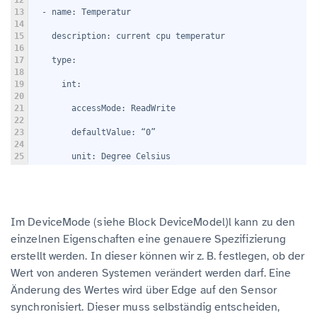
12
13
  - name: Temperatur
14
15
    description: current cpu temperatur
16
17
    type:
18
19
      int:
20
21
        accessMode: ReadWrite
22
23
        defaultValue: “0”
24
25
        unit: Degree Celsius
Im DeviceMode (siehe Block DeviceModel)l kann zu den
einzelnen Eigenschaften eine genauere Spezifizierung
erstellt werden. In dieser können wir z. B. festlegen, ob der
Wert von anderen Systemen verändert werden darf. Eine
Änderung des Wertes wird über Edge auf den Sensor
synchronisiert. Dieser muss selbständig entscheiden,