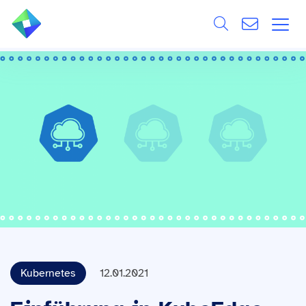
Search
ÜBER UNS
Alle
LEISTUNGEN
BRANCHEN
REFERENZEN
WISSEN & EVENTS
KARRIERE
Kubernetes
12.01.2021