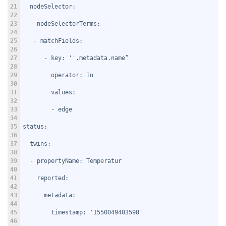
21
  nodeSelector:
22
23
    nodeSelectorTerms:
24
25
   - matchFields:
26
27
      - key: ''.metadata.name”
28
29
        operator: In
30
31
        values:
32
33
        - edge
34
35
status:
36
37
  twins:
38
39
  - propertyName: Temperatur
40
41
    reported:
42
43
      metadata:
44
45
        timestamp: '1550049403598'
46