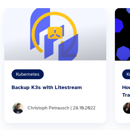
Kubernetes
K
Backup K3s with Litestream
Ho
Tra
Christoph Petrausch | 28.10.2022