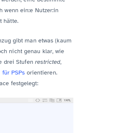
h wenn ein:e Nutzer:in
 hätte.
enzug gibt man etwas (kaum
och nicht genau klar, wie
e drei Stufen
restricted
,
 für PSPs
orientieren.
ce festgelegt:
YAML