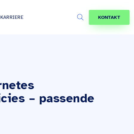
KARRIERE
KONTAKT
Search
s
age
jekte
räfte
rnetes
icies – passende