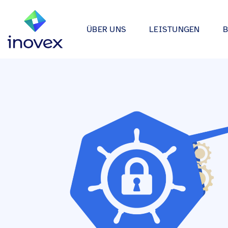
ÜBER UNS
LEISTUNGEN
Wie wir arbeiten
Automotive
Softwareprojekte
Individuelle Lösungen für App
Unser Ökosystem
Einzelhande
bis hin zu Medical Device Soft
Alle
Unsere Zertifizierungen
Energy & Uti
Data & AI
Wir entwickeln Strategien, Arc
Forschung & Entwicklung
Finance
Anwendungen rund um Data Sc
Engagement
Industrie
Infrastrukturprojekte
inovex Journal
Lebensmitt
Moderne Architekturen durch E
Platform Engineering, Kubernet
Standorte
Media & En
inovex Switzerland AG
Medical
A