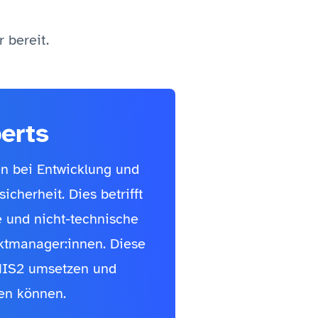
 bereit.
erts
n bei Entwicklung und
cherheit. Dies betrifft
e und nicht-technische
uktmanager:innen. Diese
 NIS2 umsetzen und
en können.