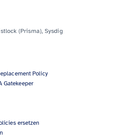
istlock (Prisma), Sysdig
Replacement Policy
A Gatekeeper
licies ersetzen
n