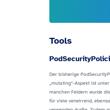
Tools
PodSecurityPolic
Der bisherige PodSecurityPo
„mutating“-Aspekt ist unter
manchen Feldern wurde die 
für viele verwirrend, eben
verwenden durfte. Zudem 