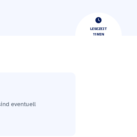
LESEZEIT
11
​​MIN
sind eventuell