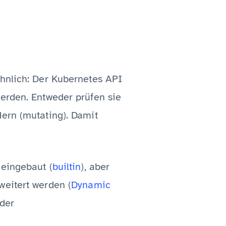
ähnlich: Der Kubernetes API
werden. Entweder prüfen sie
dern (mutating). Damit
 eingebaut (
builtin
), aber
weitert werden (
Dynamic
der