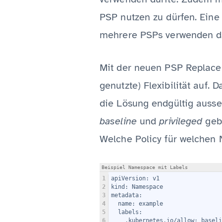
PSP nutzen zu dürfen. Eine
mehrere PSPs verwenden da
Mit der neuen PSP Replacem
genutzte) Flexibilität auf. 
die Lösung endgültig ausse
baseline
und
privileged
gebe
Welche Policy für welchen 
Beispiel Namespace mit Labels
1
apiVersion: v1
2
kind: Namespace
3
metadata:
4
  name: example
5
  labels:
6
.kubernetes.io/allow: baseli