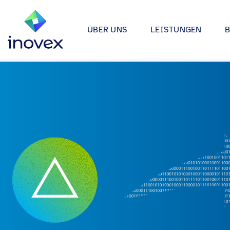
ÜBER UNS
LEISTUNGEN
Wie wir arbeiten
Automotive
Softwareprojekte
Individuelle Lösungen für App
Unser Ökosystem
Einzelhande
bis hin zu Medical Device Soft
Alle
Unsere Zertifizierungen
Energy & Uti
Data & AI
Wir entwickeln Strategien, Arc
Forschung & Entwicklung
Finance
Anwendungen rund um Data Sc
Engagement
Industrie
Infrastrukturprojekte
inovex Journal
Lebensmitt
Moderne Architekturen durch E
Platform Engineering, Kubernet
Standorte
Media & En
inovex Switzerland AG
Medical
A