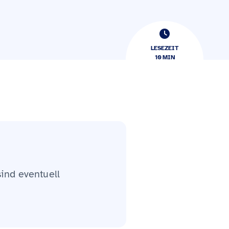
LESEZEIT
10
​​MIN
sind eventuell