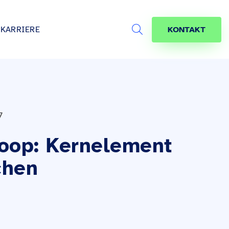
KARRIERE
KONTAKT
Search
s
age
jekte
7
räfte
oop: Kernelement
chen
s