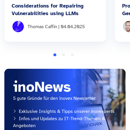
Considerations for Repairing
Pro
Vulnerabilities using LLMs
Ge
Thomas Caffin | 04.04.2025
inoNews
5 gute Gründe für den inovex Newsletter:
Exklusive Insights & Tipps unserer
inovexperts
Infos und Updates zu IT-Trend-Themen &
Angeboten