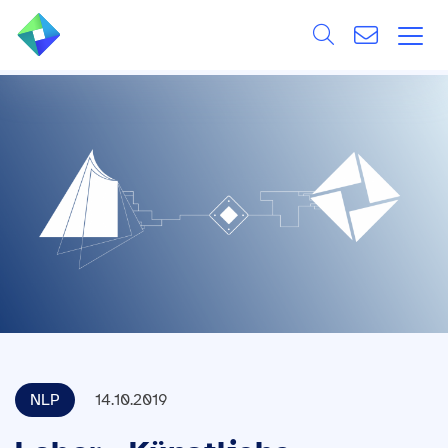
Search
ÜBER UNS
Alle
LEISTUNGEN
BRANCHEN
REFERENZEN
WISSEN & EVENTS
KARRIERE
NLP
14.10.2019