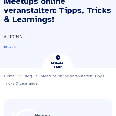
Meetups online
veranstalten: Tipps, Tricks
& Learnings!
AUTOR:IN
inovex
LESEZEIT
5
​​MIN
Home
/
Blog
/
Meetups online veranstalten: Tipps,
Tricks & Learnings!
Hinweis: