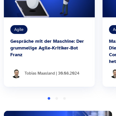
Agile
A
Gespräche mit der Maschine: Der
Ma
grummelige Agile-Kritiker-Bot
Die
Franz
Co
he
Tobias Maasland | 30.08.2024