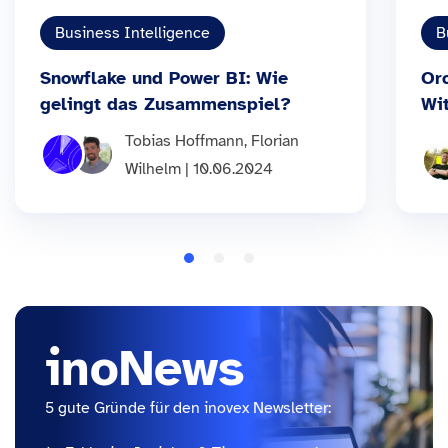
Business Intelligence
B
Snowflake und Power BI: Wie
Or
gelingt das Zusammenspiel?
Wi
Tobias Hoffmann, Florian
Wilhelm | 10.06.2024
inoNews
5 gute Gründe für den inovex Newsletter: