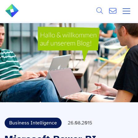
Search
ÜBER UNS
Alle
LEISTUNGEN
BRANCHEN
REFERENZEN
WISSEN & EVENTS
KARRIERE
Business Intelligence
26.08.2015