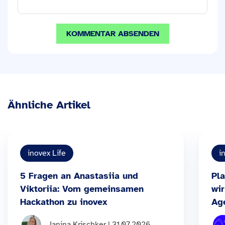
Ähnliche Artikel
inovex Life
i
5 Fragen an Anastasiia und
Pla
Viktoriia: Vom gemeinsamen
wir
Hackathon zu inovex
Ag
Janina Krischker | 31.07.2026