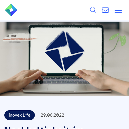
Search
ÜBER UNS
Alle
LEISTUNGEN
BRANCHEN
REFERENZEN
WISSEN & EVENTS
KARRIERE
inovex Life
29.06.2022