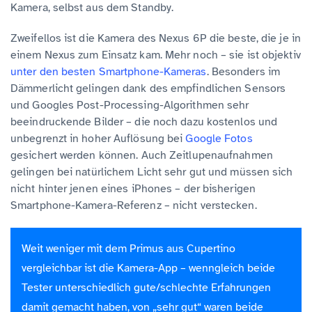
Kamera, selbst aus dem Standby.
Zweifellos ist die Kamera des Nexus 6P die beste, die je in
einem Nexus zum Einsatz kam. Mehr noch – sie ist objektiv
unter den besten Smartphone-Kameras
. Besonders im
Dämmerlicht gelingen dank des empfindlichen Sensors
und Googles Post-Processing-Algorithmen sehr
beeindruckende Bilder – die noch dazu kostenlos und
unbegrenzt in hoher Auflösung bei
Google Fotos
gesichert werden können. Auch Zeitlupenaufnahmen
gelingen bei natürlichem Licht sehr gut und müssen sich
nicht hinter jenen eines iPhones – der bisherigen
Smartphone-Kamera-Referenz – nicht verstecken.
Weit weniger mit dem Primus aus Cupertino
vergleichbar ist die Kamera-App – wenngleich beide
Tester unterschiedlich gute/schlechte Erfahrungen
damit gemacht haben, von „sehr gut“ waren beide