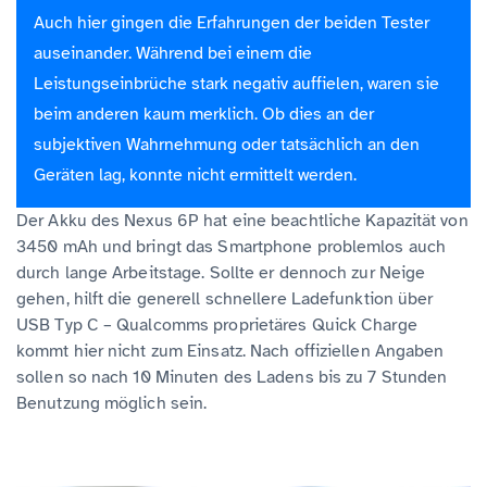
Auch hier gingen die Erfahrungen der beiden Tester
auseinander. Während bei einem die
Leistungseinbrüche stark negativ auffielen, waren sie
beim anderen kaum merklich. Ob dies an der
subjektiven Wahrnehmung oder tatsächlich an den
Geräten lag, konnte nicht ermittelt werden.
Der Akku des Nexus 6P hat eine beachtliche Kapazität von
3450 mAh und bringt das Smartphone problemlos auch
durch lange Arbeitstage. Sollte er dennoch zur Neige
gehen, hilft die generell schnellere Ladefunktion über
USB Typ C – Qualcomms proprietäres Quick Charge
kommt hier nicht zum Einsatz. Nach offiziellen Angaben
sollen so nach 10 Minuten des Ladens bis zu 7 Stunden
Benutzung möglich sein.