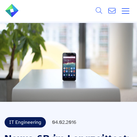
Search
ÜBER UNS
Alle
LEISTUNGEN
BRANCHEN
REFERENZEN
WISSEN & EVENTS
KARRIERE
IT Engineering
04.02.2016