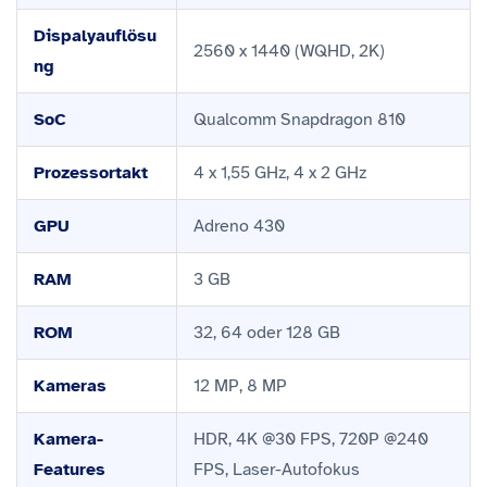
Dispalyauflösu
2560 x 1440 (WQHD, 2K)
ng
SoC
Qualcomm Snapdragon 810
Prozessortakt
4 x 1,55 GHz, 4 x 2 GHz
GPU
Adreno 430
RAM
3 GB
ROM
32, 64 oder 128 GB
Kameras
12 MP, 8 MP
Kamera-
HDR, 4K @30 FPS, 720P @240
Features
FPS, Laser-Autofokus