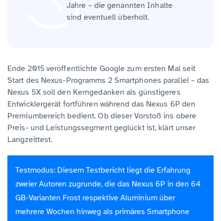
Jahre – die genannten Inhalte
sind eventuell überholt.
Ende 2015 veröffentlichte Google zum ersten Mal seit
Start des Nexus-Programms 2 Smartphones parallel – das
Nexus 5X soll den Kerngedanken als günstigeres
Entwicklergerät fortführen während das Nexus 6P den
Premiumbereich bedient. Ob dieser Vorstoß ins obere
Preis- und Leistungssegment geglückt ist, klärt unser
Langzeittest.
Testmodus: Diesem Testbericht liegt die Erfahrung
zweier Autoren zugrunde, die das Nexus 6P in den 64
GB-Varianten Frost respektive Aluminium über
mehrere Wochen hinweg als primäres Smartphone