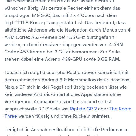
Die Spezifikationen des Nexus 6P lassen nichts zu
wünschen übrig: Als zentrale Recheneinheit dient das
Snapdragon 810 SoC, das mit 2 x 4 Cores nach dem
big.LITTLE-Konzept ausgestattet ist. Das bedeutet, dass
alltägliche Aktionen wie die Navigation durch Menüs von 4
ARM Cortex A53-Kernen bei 1,55 GHz durchgeführt
werden, rechenintensivere dagegen werden von 4 ARM
Cortex A57-Kernen bei 2 GHz übernommen. Zur Seite
stehen dabei eine Adreno 430-GPU sowie 3 GB RAM.
Tatsächlich sorgt diese rohe Rechenpower kombiniert mit
dem optimierten Android 6.0 Marshmallow dafür, dass das
Nexus 6P sich in der Regel so flüssig bedienen lässt wie
kein anderes Android-Smartphone. Apps starten ohne
Verzögerung, Animationen sind flüssig und selbst
anspruchsvolle 3D-Spiele wie
Riptide GP 2
oder
The Room
Three
werden flüssig und ohne Ruckeln animiert.
Lediglich in Ausnahmesituationen bricht die Performance