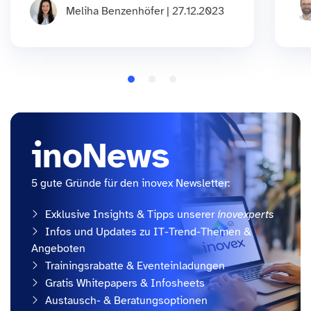
Meliha Benzenhöfer | 27.12.2023
inoNews
5 gute Gründe für den inovex Newsletter:
Exklusive Insights & Tipps unserer
inovexperts
Infos und Updates zu IT-Trend-Themen &
Angeboten
Trainingsrabatte & Eventeinladungen
Gratis Whitepapers & Infosheets
Austausch- & Beratungsoptionen