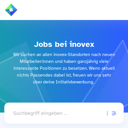
ÜBER UNS
Alle
Jobs bei inovex
LEISTUNGEN
Wir suchen an allen inovex-Standorten nach neuen
BRANCHEN
Mitarbeiter:innen und haben ganzjährig viele
interessante Positionen zu besetzen.
Wenn aktuell
REFERENZEN
nichts Passendes dabei ist, freuen wir uns sehr
über deine Initiativbewerbung.
WISSEN & EVENTS
KARRIERE