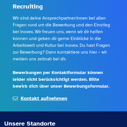
E-Mail
Recruiting
Wir sind deine Ansprechpartner:innen bei allen
Telefonnummer (optional)
Fragen rund um die Bewerbung und den Einstieg
bei inovex. Wir freuen uns, wenn wir dir helfen
können und geben dir gerne Einblicke in die
Nachricht
Arbeitswelt und Kultur bei inovex. Du hast Fragen
zur Bewerbung? Dann kontaktiere uns hier – wir
melden uns zeitnah bei dir.
Ich stimme zu, dass inovex meine personenbezogenen
Bewerbungen per Kontaktformular können
Daten, die über das Kontaktformular erhoben werden,
leider nicht berücksichtigt werden. Bitte
gemäß der
Datenschutzhinweise
zum Zweck der
bewirb dich über unser Bewerbungsformular.
Kontaktaufnahme verarbeitet.
Kontakt aufnehmen
Unsere Standorte