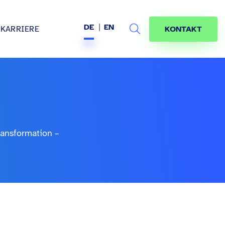
DE
EN
KARRIERE
KONTAKT
Search
s
age
jekte
räfte
ransformation –