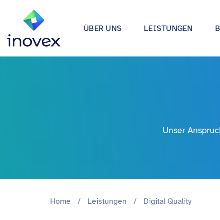
ÜBER UNS
LEISTUNGEN
Wie wir arbeiten
Automotive
Softwareprojekte
Individuelle Lösungen für App
Unser Ökosystem
Einzelhande
bis hin zu Medical Device Soft
Alle
Unsere Zertifizierungen
Energy & Uti
Data & AI
Wir entwickeln Strategien, Arc
Forschung & Entwicklung
Finance
Unser Anspruch
Anwendungen rund um Data Sc
Engagement
Industrie
Infrastrukturprojekte
inovex Journal
Lebensmitt
Moderne Architekturen durch E
Platform Engineering, Kubernet
Standorte
Media & En
Home
/
Leistungen
/
Digital Quality
inovex Switzerland AG
Medical
A