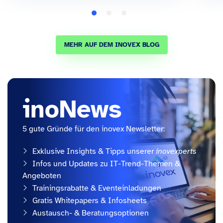
MEHR AUF DEM INOVEX BLOG
inoNews
5 gute Gründe für den inovex Newsletter:
Exklusive Insights & Tipps unserer
inovexperts
Infos und Updates zu IT-Trend-Themen &
Angeboten
Trainingsrabatte & Eventeinladungen
Gratis Whitepapers & Infosheets
Austausch- & Beratungsoptionen