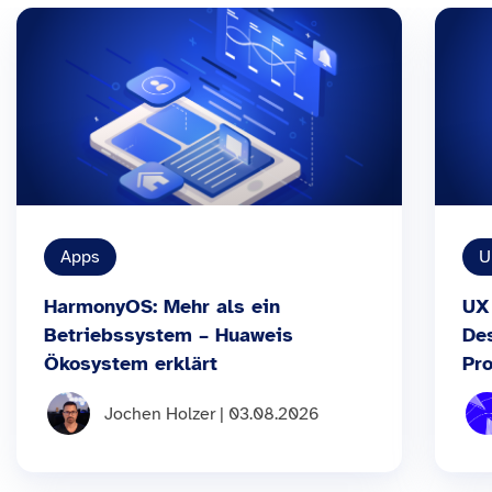
Apps
U
HarmonyOS: Mehr als ein
UX
Betriebssystem – Huaweis
De
Ökosystem erklärt
Pro
Jochen Holzer | 03.08.2026