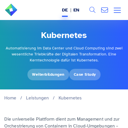
DE
EN
Search
ÜBER UNS
Kubernetes
Alle
LEISTUNGEN
Automatisierung im Data Center und Cloud Computing sind zwei
wesentliche Triebkräfte der Digitalen Transformation. Eine
BRANCHEN
Kerntechnologie dafür ist Kubernetes.
REFERENZEN
Weiterbildungen
Case Study
WISSEN & EVENTS
Home
/
Leistungen
/
Kubernetes
KARRIERE
Die universelle Plattform dient zum Management und zur
Orchestrierung von Containern in Cloud-Umgebungen –