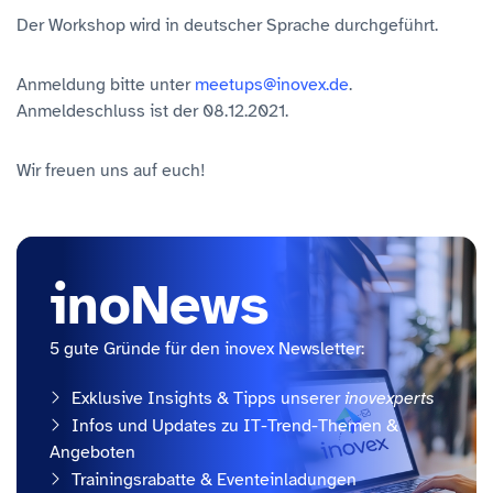
Der Workshop wird in deutscher Sprache durchgeführt.
Anmeldung bitte unter
meetups@inovex.de
.
Anmeldeschluss ist der 08.12.2021.
Wir freuen uns auf euch!
inoNews
5 gute Gründe für den inovex Newsletter:
Exklusive Insights & Tipps unserer
inovexperts
Infos und Updates zu IT-Trend-Themen &
Angeboten
Trainingsrabatte & Eventeinladungen