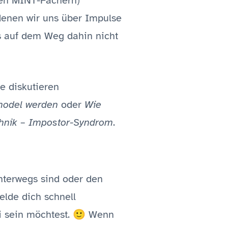
ren MINT-Fächern)
denen wir uns über Impulse
s auf dem Weg dahin nicht
e diskutieren
model werden
oder
Wie
hnik – Impostor-Syndrom
.
nterwegs sind oder den
elde dich schnell
i sein möchtest. 🙂 Wenn