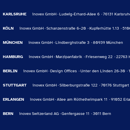
KARLSRUHE
inovex GmbH
Ludwig-Erhard-Allee 6
76131 Karlsruh
KÖLN
inovex GmbH
Schanzenstraße 6–20
Kupferhütte 1.13
510
MÜNCHEN
inovex GmbH
Lindberghstraße 3
80939 München
HAMBURG
inovex GmbH
Marzipanfabrik
Friesenweg 22
22763 
BERLIN
inovex GmbH
Design Offices
Unter den Linden 26-30
STUTTGART
inovex GmbH
Silberburgstraße 122
70176 Stuttgart
ERLANGEN
inovex GmbH
Allee am Röthelheimpark 11
91052 Erl
BERN
inovex Switzerland AG
Genfergasse 11
3011 Bern