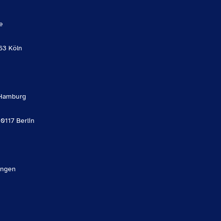
e
63 Köln
Hamburg
10117 Berlin
angen