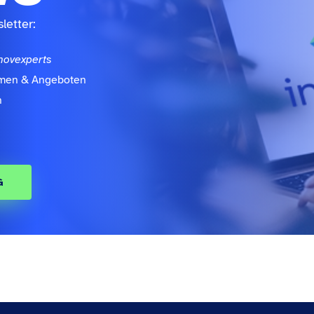
letter:
novexperts
emen & Angeboten
n
G