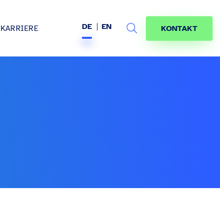
DE
EN
KARRIERE
KONTAKT
Search
s
age
jekte
räfte