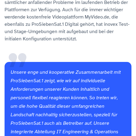
sämtlicher anfallender Probleme im laufenden Betrieb der
Plattformen zur Verfügung. Auch für die immer wichtiger
werdende kostenfreie Videoplattform MyVideo.de, die
ebenfalls zu ProSiebenSat.1 Digital gehört, hat inovex Test-
und Stage-Umgebungen mit aufgebaut und bei der
initialen Konfiguration unterstützt.
Unsere enge und kooperative Zusammenarbeit mit
ProSiebenSat.1 zeigt, wie wir auf individuelle
Anforderungen unserer Kunden inhaltlich und
personell flexibel reagieren können. So treten wir,
um die hohe Qualität dieser umfangreichen
Landschaft nachhaltig sicherzustellen, speziell für
ProSiebenSat.1 auch als Betreiber auf. Unsere
integrierte Abteilung IT Engineering & Operations