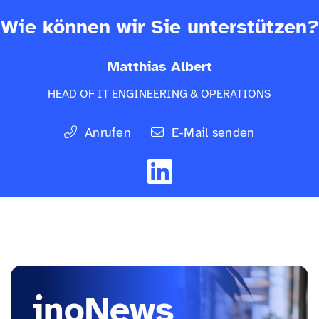
Wie können wir Sie unterstützen?
Matthias Albert
HEAD OF IT ENGINEERING & OPERATIONS
Anrufen
E-Mail senden
inoNews