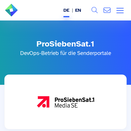
DE
EN
Search
ÜBER UNS
Alle
ProSiebenSat.1
LEISTUNGEN
DevOps-Betrieb für die Senderportale
BRANCHEN
REFERENZEN
WISSEN & EVENTS
KARRIERE