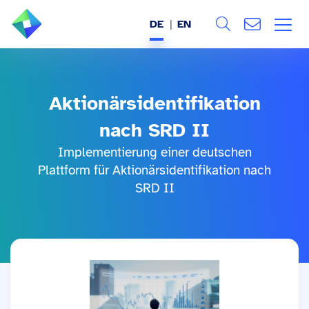
DE
EN
Search
ÜBER UNS
Alle
Aktionärsidentifikation
LEISTUNGEN
nach SRD II
BRANCHEN
Implementierung einer deutschen
Plattform für Aktionärsidentifikation nach
REFERENZEN
SRD II
WISSEN & EVENTS
KARRIERE