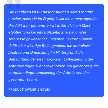
Die Plattform ist für unsere Kunden derart intuitiv
nutzbar, dass sie im Ergebnis als ein hervorragendes
Produkt wahrgenommen wird, das sich am Markt
etabliert und bereits frühzeitig internationales
Interesse geweckt hat. Folgende Faktoren haben
dafür eine wichtige Rolle gespielt: die komplexe
Analyse und Umsetzung im Hintergrund, die
Betrachtung der bestmöglichen Einbeziehung der
Anforderungen aller Stakeholder und gleichzeitig die
coronabedingte Anpassung der Arbeitswelt des
gesamten Teams.
PRODUCT OWNER, INOVEX