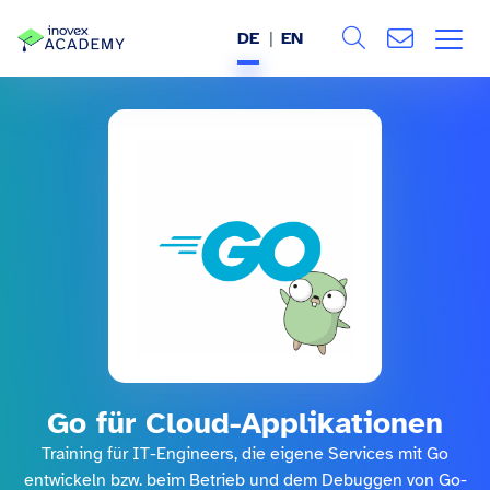
DE
EN
Search
ÜBER UNS
Alle
LEISTUNGEN
BRANCHEN
REFERENZEN
WISSEN & EVENTS
KARRIERE
Go für Cloud-Applikationen
Training für IT-Engineers, die eigene Services mit Go
entwickeln bzw. beim Betrieb und dem Debuggen von Go-