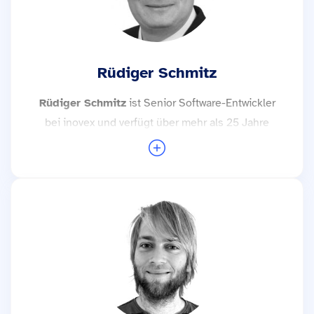
Rüdiger Schmitz
Rüdiger Schmitz
ist Senior Software-Entwickler
bei inovex und verfügt über mehr als 25 Jahre
Erfahrung. In den letzten 5 Jahren lag sein
Schwerpunkt auf der Implementierung cloud-
basierter Microservices auf Basis von Golang,
Kubernetes und Apache Kafka.
Weitere Trainings mit Rüdiger Schmitz →