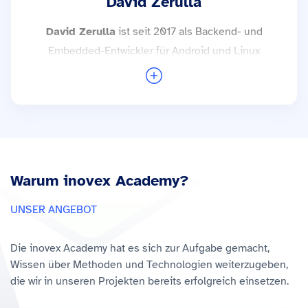
David Zerulla
David Zerulla
ist seit 2017 als Backend- und
Embedded-Entwickler für Android und Linux
bei inovex tätig. In dieser Zeit hat er
vielseitige Projekte realisiert – von der
Integration von Sensorhardware in Android
über die Entwicklung und Integration
verschiedener Services ins AOSP (Android
Open Source Project) bis hin zur Umsetzung
Warum inovex Academy?
von Cloud-Backends für IoT-Anwendungen in
Go.
UNSER ANGEBOT
Weitere Trainings mit David Zerulla →
Die inovex Academy hat es sich zur Aufgabe gemacht,
Wissen über Methoden und Technologien weiterzugeben,
die wir in unseren Projekten bereits erfolgreich einsetzen.