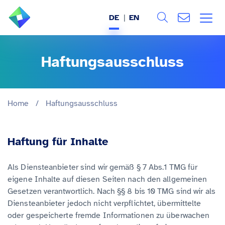
DE
EN
Search
ÜBER UNS
Haftungs­ausschluss
Alle
LEISTUNGEN
BRANCHEN
Home
/
Haftungsausschluss
REFERENZEN
Haftung für Inhalte
WISSEN & EVENTS
Als Diensteanbieter sind wir gemäß § 7 Abs.1 TMG für
eigene Inhalte auf diesen Seiten nach den allgemeinen
KARRIERE
Gesetzen verantwortlich. Nach §§ 8 bis 10 TMG sind wir als
Diensteanbieter jedoch nicht verpflichtet, übermittelte
oder gespeicherte fremde Informationen zu überwachen