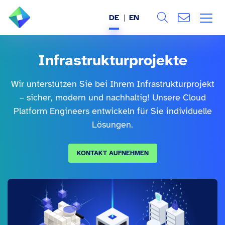
DE
EN
Search
ÜBER UNS
Infrastrukturprojekte
Alle
LEISTUNGEN
Wir unterstützen Sie bei Ihrem Infrastrukturprojekt
– sicher, modern und nachhaltig! Unsere Cloud
BRANCHEN
Platform Engineers entwickeln für Sie individuelle
Lösungen.
REFERENZEN
KONTAKT AUFNEHMEN
WISSEN & EVENTS
KARRIERE