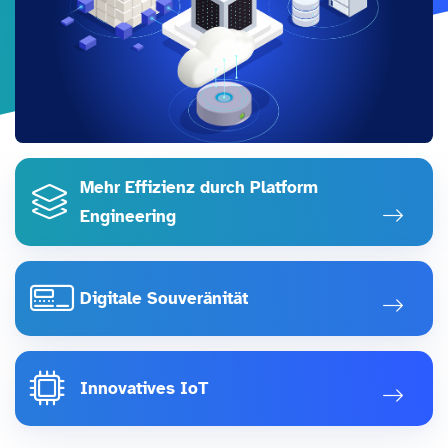
Mehr Effizienz durch Platform
Engineering
Digitale Souveränität
Innovatives IoT