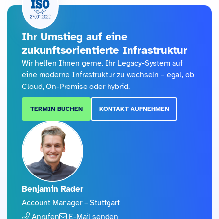
Ihr Umstieg auf eine
zukunftsorientierte Infrastruktur
Wir helfen Ihnen gerne, Ihr Legacy-System auf
eine moderne Infrastruktur zu wechseln – egal, ob
Cloud, On-Premise oder hybrid.
TERMIN BUCHEN
KONTAKT AUFNEHMEN
Benjamin Rader
Account Manager – Stuttgart
Anrufen
E-Mail senden