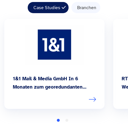
Case Studies
Branchen
1&1 Mail & Media GmbH In 6
RT
Monaten zum georedundanten
We
Kubernetes Hardware Cluster
Vi