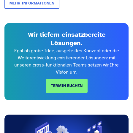
MEHR INFORMATIONEN
Wir liefern einsatzbereite
Lösungen.
Egal ob grobe Idee, ausgefeiltes Konzept oder die
Weiterentwicklung existierender Lösungen: mit
unseren cross-funktionalen Teams setzen wir Ihre
Vision um.
TERMIN BUCHEN