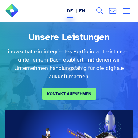
DE
EN
Search
ÜBER UNS
Unsere Leistungen
Alle
LEISTUNGEN
inovex hat ein integriertes Portfolio an Leistungen
unter einem Dach etabliert, mit denen wir
BRANCHEN
Unternehmen handlungsfähig für die digitale
Zukunft machen.
REFERENZEN
KONTAKT AUFNEHMEN
WISSEN & EVENTS
KARRIERE