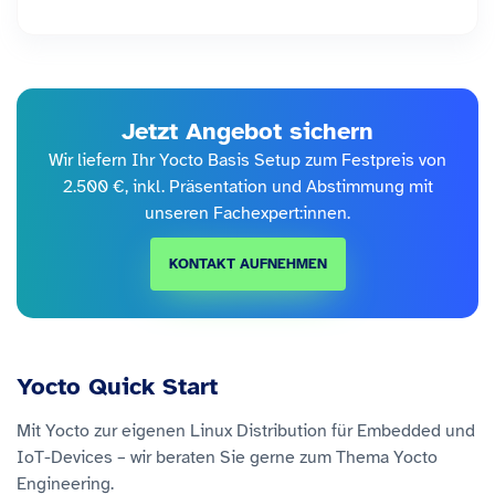
Jetzt Angebot sichern
Wir liefern Ihr Yocto Basis Setup zum Festpreis von
2.500 €, inkl. Präsentation und Abstimmung mit
unseren Fachexpert:innen.
KONTAKT AUFNEHMEN
Yocto Quick Start
Mit Yocto zur eigenen Linux Distribution für Embedded und
IoT-Devices – wir beraten Sie gerne zum Thema Yocto
Engineering.