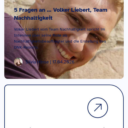
5 Fragen an … Volker Liebert, Team
Nachhaltigkeit
Volker Liebert vom Team Nachhaltigkeit spricht im
Interview über seine Rolle als
Nachhaltigkeitsbeauftragter und die Erstellung des
DNK-Reports.
Silvia Hinse | 17.04.2026