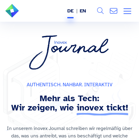
DE
EN
Search
ÜBER UNS
Alle
LEISTUNGEN
BRANCHEN
REFERENZEN
AUTHENTISCH. NAHBAR. INTERAKTIV
Mehr als Tech:
WISSEN & EVENTS
Wir zeigen, wie
inovex tickt!
KARRIERE
In unserem inovex Journal schreiben wir regelmäßig über
das, was uns antreibt, was uns beschäftigt und welche