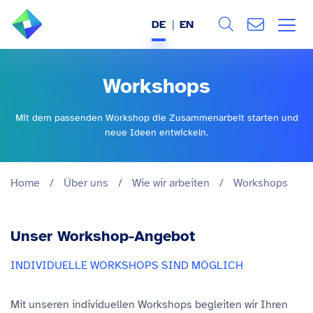
DE
EN
Search
ÜBER UNS
Workshops
Alle
LEISTUNGEN
Mit dem passenden Workshop die Zusammenarbeit starten und
neue Ideen entwickeln.
BRANCHEN
REFERENZEN
Home
/
Über uns
/
Wie wir arbeiten
/
Workshops
WISSEN & EVENTS
Unser Workshop-Angebot
KARRIERE
INDIVIDUELLE WORKSHOPS SIND MÖGLICH
Mit unseren individuellen Workshops begleiten wir Ihren