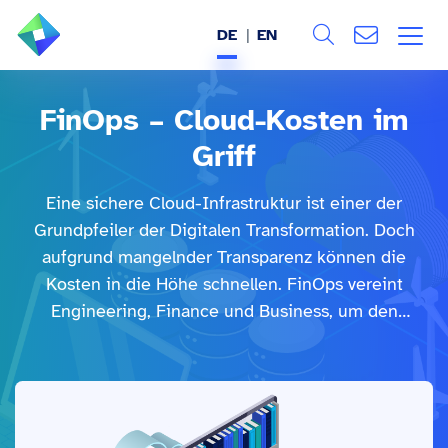
DE
EN
Search
ÜBER UNS
FinOps – Cloud-Kosten im
Alle
Griff
LEISTUNGEN
Eine sichere Cloud-Infrastruktur ist einer der
BRANCHEN
Grundpfeiler der Digitalen Transformation. Doch
aufgrund mangelnder Transparenz können die
REFERENZEN
Kosten in die Höhe schnellen. FinOps vereint
Engineering, Finance und Business, um den
WISSEN & EVENTS
tatsächlichen Wert Ihrer Cloud-Investitionen zu
sichern.
KARRIERE