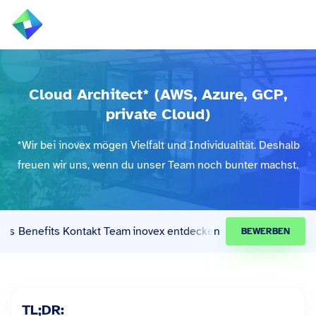
ÜBER UNS
Cloud Architect* (AWS, Azure, GCP,
Alle
LEISTUNGEN
private Cloud)
BRANCHEN
*Wir bei inovex mögen Vielfalt und Individualität. Deshalb
freuen wir uns, wenn du unser Team noch bunter machst.
REFERENZEN
WISSEN & EVENTS
ills
Benefits
Kontakt
Team
inovex entdecken
BEWERBEN
KARRIERE
TL;DR: