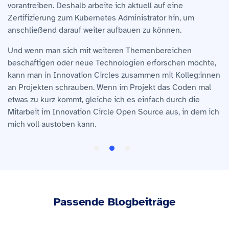
vorantreiben. Deshalb arbeite ich aktuell auf eine
Eigeninitiative zeigt, kann wirklich etwas bewegen!
Zertifizierung zum Kubernetes Administrator hin, um
Außerdem herrscht trotz der Vielfalt an Projekten eine
anschließend darauf weiter aufbauen zu können.
freundschaftliche Atmosphäre bei uns. Wir unterstützen
uns gegenseitig und es entsteht ein tolles Arbeitsumfeld.
Und wenn man sich mit weiteren Themenbereichen
Nicht nur beruflich, sondern auch privat unternehmen wir
beschäftigen oder neue Technologien erforschen möchte,
viel zusammen. Ob Team-Events, Sport oder einfach nur
kann man in Innovation Circles zusammen mit Kolleg:innen
gemeinsames Mittagessen – der Zusammenhalt mit
an Projekten schrauben. Wenn im Projekt das Coden mal
meinen Kolleg:innen ist echt spitze.
etwas zu kurz kommt, gleiche ich es einfach durch die
Mitarbeit im Innovation Circle Open Source aus, in dem ich
Fun Fact: Durch inovex habe ich das Bouldern für mich
mich voll austoben kann.
entdeckt und es ist mittlerweile zu meinem Hauptsport
geworden. Unsere Sportkultur ist wirklich einmalig und wir
treiben nicht nur in unseren Pausen, sondern auch nach
der Arbeit sehr viel gemeinsam Sport.
Passende Blogbeiträge