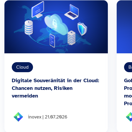
Cloud
B
Digitale Souveränität in der Cloud:
Gol
Chancen nutzen, Risiken
Pr
vermeiden
mo
Pro
inovex | 21.07.2026