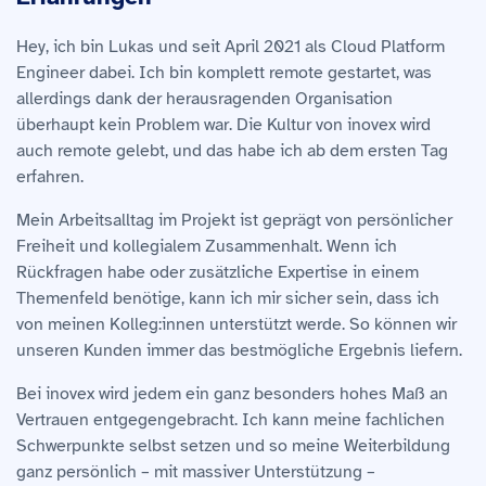
Hi, ich bin Maximilian und arbeite seit 2018 bei inovex. Als
Hey, ich bin Lukas und seit April 2021 als Cloud Platform
Hi, ich bin Duc! Inklusive meiner Studienzeit bin ich bereits
Cloud Platform Engineer freut es mich, dass wir viel mit
Engineer dabei. Ich bin komplett remote gestartet, was
seit 6 Jahren bei inovex. Als Cloud Engineer entwickle ich
Open-Source-Lösungen arbeiten und uns damit aktiv daran
allerdings dank der herausragenden Organisation
viel mit und an Open-Source-Produkten. Durch meine
beteiligen, die Technologien weiterzuentwickeln und etwas
überhaupt kein Problem war. Die Kultur von inovex wird
lange Reise hier hatte ich das Glück, die Fachbereiche
an die Community zurückzugeben. Auch intern setzen wir
auch remote gelebt, und das habe ich ab dem ersten Tag
Applications, Data & AI als auch IT Engineering &
bei inovex voll auf gemeinsame Entwicklung: Durch meine
erfahren.
Operations durchlaufen zu dürfen, und konnte so mein
vielen hilfsbereiten Kolleg:innen habe ich die Möglichkeit,
Wissen in jedem Bereich der Softwareentwicklung
Mein Arbeitsalltag im Projekt ist geprägt von persönlicher
mich optimal fachlich zu orientieren und
kontinuierlich ausbauen. So gestaltete ich beispielsweise
Freiheit und kollegialem Zusammenhalt. Wenn ich
weiterzuentwickeln. Neben meinem persönlichen
den Scrum-Prozess bei inovex mit und entwickelte an
Rückfragen habe oder zusätzliche Expertise in einem
Wachstum kann ich auch inovex selbst mitgestalten und
internen Tools wie unserer Personaldatenbank „James“.
Themenfeld benötige, kann ich mir sicher sein, dass ich
organisieren. In mehreren Formaten, wie zum Beispiel
von meinen Kolleg:innen unterstützt werde. So können wir
Das agile Arbeitsumfeld und die verschiedenen Projekte
unserem inostrat, bietet sich die Möglichkeit, das
unseren Kunden immer das bestmögliche Ergebnis liefern.
begeistern mich auch heute noch. Vor allem Kubernetes
Miteinander zu gestalten.
habe ich in meiner Zeit hier lieben gelernt und bin ein
Bei inovex wird jedem ein ganz besonders hohes Maß an
Mich motiviert auch die Eigenverantwortung, die mir inovex
echter Verfechter!
Vertrauen entgegengebracht. Ich kann meine fachlichen
bei meiner Arbeit und meiner Weiterentwicklung lässt. So
Schwerpunkte selbst setzen und so meine Weiterbildung
Was mir besonders an inovex gefällt? Dass ich inovex aktiv
kann ich mich selber finden und entscheiden, welchen Weg
ganz persönlich – mit massiver Unterstützung –
mitgestalten kann. Ideen werden gehört und wer
ich einschlagen möchte.