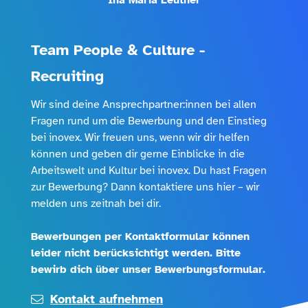
Ina Maria Leutner
Janina Krischker
Kim Hindenlang
Teresa James
Pia Vinzenz
Team People & Culture -
E-Mail
Recruiting
Wir sind deine Ansprechpartner:innen bei allen
Telefonnummer (optional)
Fragen rund um die Bewerbung und den Einstieg
bei inovex. Wir freuen uns, wenn wir dir helfen
können und geben dir gerne Einblicke in die
Nachricht
Arbeitswelt und Kultur bei inovex. Du hast Fragen
zur Bewerbung? Dann kontaktiere uns hier – wir
melden uns zeitnah bei dir.
Ich stimme zu, dass inovex meine personenbezogenen
Bewerbungen per Kontaktformular können
Daten, die über das Kontaktformular erhoben werden,
leider nicht berücksichtigt werden. Bitte
gemäß der
Datenschutzhinweise
zum Zweck der
bewirb dich über unser Bewerbungsformular.
Kontaktaufnahme verarbeitet.
Kontakt aufnehmen