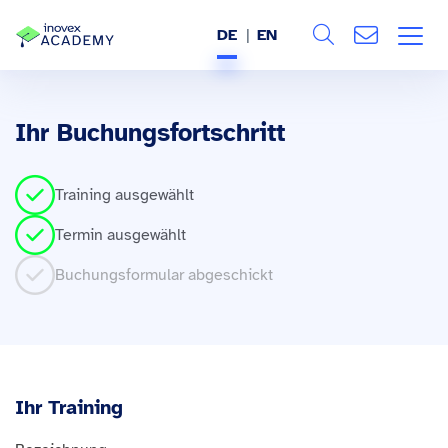
DE
EN
Search
ÜBER UNS
Ihr Buchungsfortschritt
Alle
LEISTUNGEN
Training ausgewählt
BRANCHEN
Termin ausgewählt
REFERENZEN
Buchungsformular abgeschickt
WISSEN & EVENTS
KARRIERE
Ihr Training