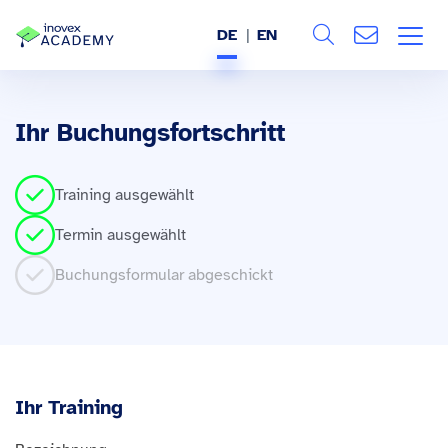
DE
EN
Search
ÜBER UNS
Ihr Buchungsfortschritt
Alle
LEISTUNGEN
Training ausgewählt
BRANCHEN
Termin ausgewählt
REFERENZEN
Buchungsformular abgeschickt
WISSEN & EVENTS
KARRIERE
Ihr Training