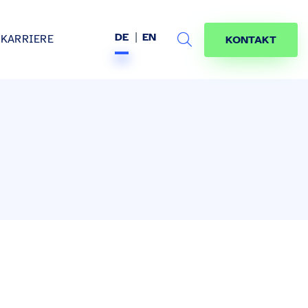
DE
EN
KARRIERE
KONTAKT
Search
s
age
jekte
räfte