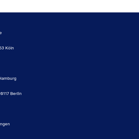
e
63 Köln
Hamburg
10117 Berlin
angen