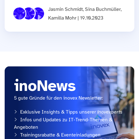
Jasmin Schmidt, Sina Buchmüller,
Kamilla Mohr | 19.10.2023
inoNews
5 gute Gründe für den inovex Newsletter:
Exklusive Insights & Tipps unserer
inovexperts
Infos und Updates zu IT-Trend-Themen &
Angeboten
Trainingsrabatte & Eventeinladungen