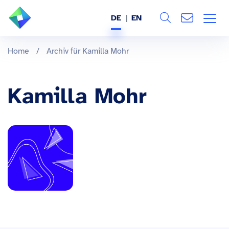
DE
EN
Search
ÜBER UNS
Home
/
Archiv für Kamilla Mohr
Alle
LEISTUNGEN
Kamilla Mohr
BRANCHEN
REFERENZEN
WISSEN & EVENTS
KARRIERE