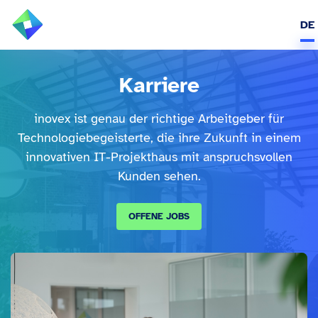
DE
ÜBER UNS
Karriere
Alle
LEISTUNGEN
inovex ist genau der richtige Arbeitgeber für
Technologiebegeisterte, die ihre Zukunft in einem
BRANCHEN
innovativen IT-Projekthaus mit anspruchsvollen
Kunden sehen.
REFERENZEN
OFFENE JOBS
WISSEN & EVENTS
KARRIERE