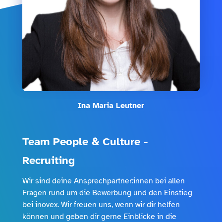
Ina Maria Leutner
Janina Krischker
Kim Hindenlang
Teresa James
Pia Vinzenz
Team People & Culture -
E-Mail
Recruiting
Wir sind deine Ansprechpartner:innen bei allen
Telefonnummer (optional)
Fragen rund um die Bewerbung und den Einstieg
bei inovex. Wir freuen uns, wenn wir dir helfen
können und geben dir gerne Einblicke in die
Nachricht