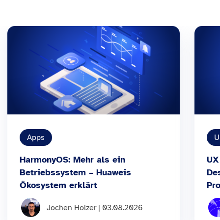
Apps
U
HarmonyOS: Mehr als ein
UX
Betriebssystem – Huaweis
De
Ökosystem erklärt
Pro
Jochen Holzer | 03.08.2026