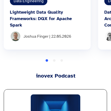
Data Engineering
D
Lightweight Data Quality
Dat
Frameworks: DQX for Apache
Arc
Spark
Co
Joshua Finger | 22.05.2026
inovex Podcast