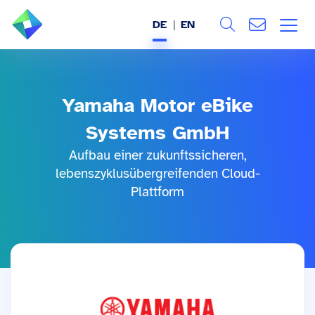
DE
EN
Search
ÜBER UNS
Alle
Yamaha Motor eBike
LEISTUNGEN
Systems GmbH
BRANCHEN
Aufbau einer zukunftssicheren,
lebenszyklusübergreifenden Cloud-
REFERENZEN
Plattform
WISSEN & EVENTS
KARRIERE