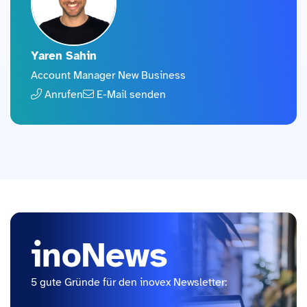
Yaren Sahin
Account Manager New Business
Anrufen
E-Mail senden
inoNews
5 gute Gründe für den inovex Newsletter: