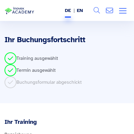
DE
EN
Search
ÜBER UNS
Ihr Buchungsfortschritt
Alle
LEISTUNGEN
Training ausgewählt
BRANCHEN
Termin ausgewählt
REFERENZEN
Buchungsformular abgeschickt
WISSEN & EVENTS
KARRIERE
Ihr Training