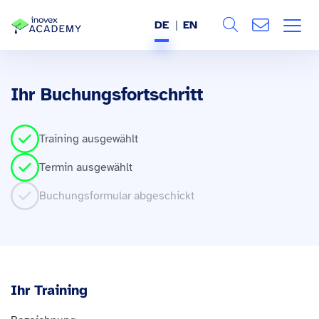
DE
EN
Search
ÜBER UNS
Ihr Buchungsfortschritt
Alle
LEISTUNGEN
Training ausgewählt
BRANCHEN
Termin ausgewählt
REFERENZEN
Buchungsformular abgeschickt
WISSEN & EVENTS
KARRIERE
Ihr Training