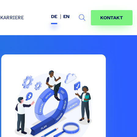
DE
EN
KARRIERE
KONTAKT
Search
s
age
jekte
räfte