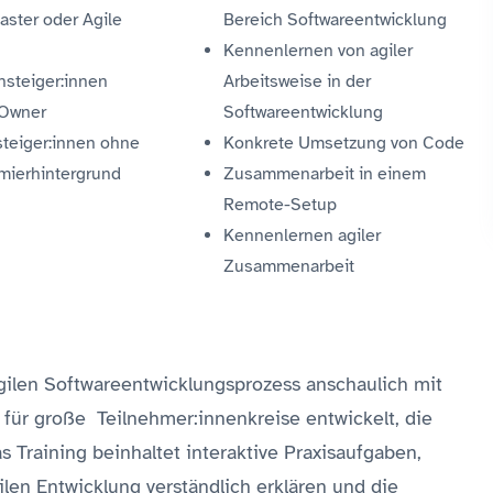
aster
oder
Agile
Bereich Softwareentwicklung
s
Kennenlernen von agiler
nsteiger:innen
Arbeitsweise in der
 Owner
Softwareentwicklung
teiger:innen ohne
Konkrete Umsetzung von Code
mierhintergrund
Zusammenarbeit in einem
Remote-Setup
Kennenlernen agiler
Zusammenarbeit
agilen Softwareentwicklungsprozess anschaulich mit
ll für große Teilnehmer:innenkreise entwickelt, die
 Training beinhaltet interaktive Praxisaufgaben,
en Entwicklung verständlich erklären und die