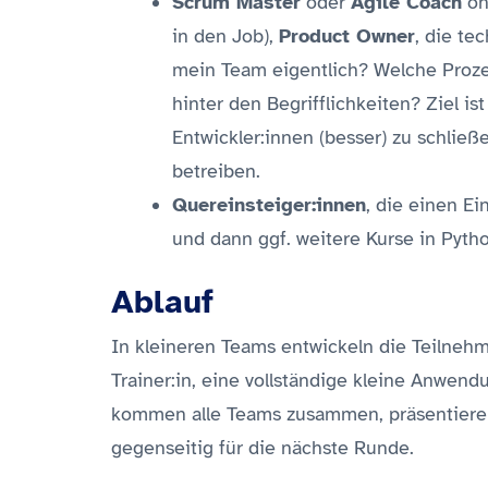
Scrum Master
oder
Agile Coach
oh
in den Job),
Product Owner
, die te
mein Team eigentlich? Welche Proze
hinter den Begrifflichkeiten? Ziel i
Entwickler:innen (besser) zu schli
betreiben.
Quereinsteiger:innen
, die einen E
und dann ggf. weitere Kurse in Pyt
Ablauf
In kleineren Teams entwickeln die Teilneh
Trainer:in, eine vollständige kleine Anwend
kommen alle Teams zusammen, präsentieren u
gegenseitig für die nächste Runde.