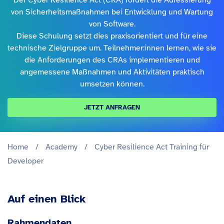
Der Cyber Resilience Act (CRA) fordert die Adressierung
von Sicherheitsmaßnahmen bei Entwicklung und Wartung
von Software.
Diese Schulung setzt dies praxisorientiert und für eine
technische Zielgruppe um. Teilnehmer:innen lernen, wie sie
die Anforderungen des CRAs implementieren und
angemessene Maßnahmen und Aktivitäten praktisch
umsetzen können.
JETZT ANFRAGEN
Home
/
Academy
/
Cyber Resilience Act Training für
Developer
Auf einen Blick
Rahmendaten