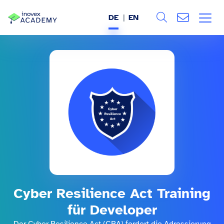
DE
EN
Search
ÜBER UNS
Alle
LEISTUNGEN
BRANCHEN
REFERENZEN
WISSEN & EVENTS
KARRIERE
Cyber Resilience Act Training
für Developer