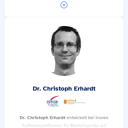
Security. Nach Stationen als Software Developer
mit Security-Fokus bei inovex sowie als Site
Reliability Engineer an der Hochschule München
University of Applied Sciences ist er seit 2025 als
Software Security Engineer bei inovex tätig. Dort
unterstützt er Entwicklungsteams auf
Konzeptions- und Implementierungsebene. Seine
Schwerpunkte liegen auf starker Authentifizierung,
DevSecOps-Praktiken in Microservices-
Architekturen sowie auf Zero-Trust-Konzepten.
Weitere Trainings mit Michael Fuchs →
Dr. Christoph Erhardt
Dr. Christoph Erhardt
entwickelt bei inovex
Softwareplattformen für Medizingeräte auf