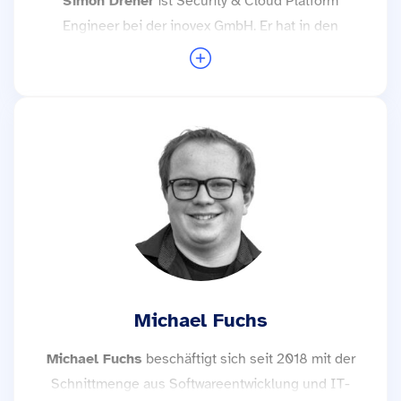
Simon Dreher
ist Security & Cloud Platform
Engineer bei der inovex GmbH. Er hat in den
letzten Jahren diverse Clouds kennengelernt,
teilweise auch hinter den Kulissen. In seinen
Projekten baut er Plattformen für und mit
Entwickler:innen und meistert dabei den Spagat
zwischen Sicherheit und Nutzbarkeit für
Entwickler:innen. Insbesondere interessiert er sich
für Kubernetes- und Cloud-Security.
Weitere Trainings mit Simon Dreher →
Michael Fuchs
Michael Fuchs
beschäftigt sich seit 2018 mit der
Schnittmenge aus Softwareentwicklung und IT-