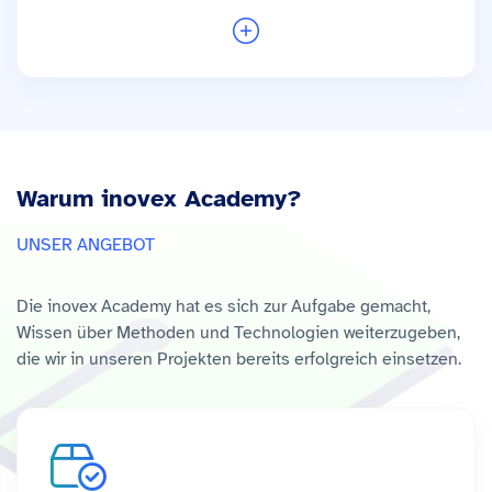
Basis von Open-Source-Technologien. Am
liebsten hält er sich im Maschinenraum der
Systemsoftware auf - dort, wo Hardware,
Betriebssystem und Anwendungssoftware
zusammentreffen. Erfahrung mit der
Durchführung von Schulungen sammelt
Warum inovex Academy?
Christoph Erhardt seit 2007; zunächst in der
akademischen Lehre und seit 2019 auch in
UNSER ANGEBOT
der freien Wirtschaft.
Weitere Trainings mit Dr. Christoph Erhardt →
Die inovex Academy hat es sich zur Aufgabe gemacht,
Wissen über Methoden und Technologien weiterzugeben,
die wir in unseren Projekten bereits erfolgreich einsetzen.