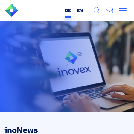
DE
EN
Search
ÜBER UNS
Alle
LEISTUNGEN
BRANCHEN
REFERENZEN
WISSEN & EVENTS
KARRIERE
inoNews