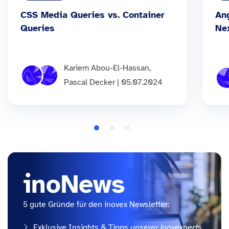
CSS Media Queries vs. Container
An
Queries
Ne
Kariem Abou-El-Hassan,
Pascal Decker | 05.07.2024
inoNews
5 gute Gründe für den inovex Newsletter:
Exklusive Insights & Tipps unserer
inovexperts