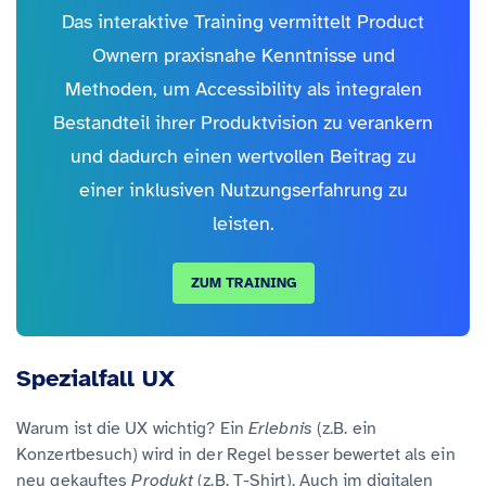
Das interaktive Training vermittelt Product
Ownern praxisnahe Kenntnisse und
Methoden, um Accessibility als integralen
Bestandteil ihrer Produktvision zu verankern
und dadurch einen wertvollen Beitrag zu
einer inklusiven Nutzungserfahrung zu
leisten.
ZUM TRAINING
Spezialfall UX
Warum ist die UX wichtig? Ein
Erlebnis
(z.B. ein
Konzertbesuch) wird in der Regel besser bewertet als ein
neu gekauftes
Produkt
(z.B. T-Shirt). Auch im digitalen