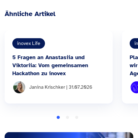
Ähnliche Artikel
inovex Life
i
5 Fragen an Anastasiia und
Pla
Viktoriia: Vom gemeinsamen
wir
Hackathon zu inovex
Ag
Janina Krischker | 31.07.2026