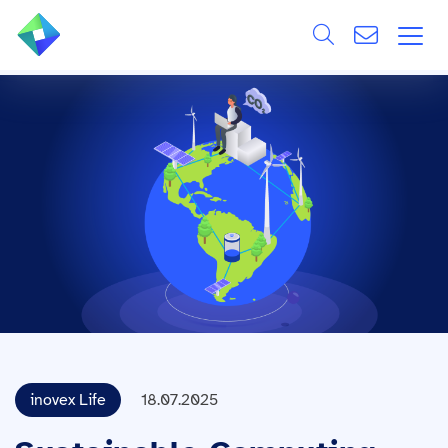
Search
ÜBER UNS
Alle
LEISTUNGEN
BRANCHEN
REFERENZEN
WISSEN & EVENTS
KARRIERE
inovex Life
18.07.2025