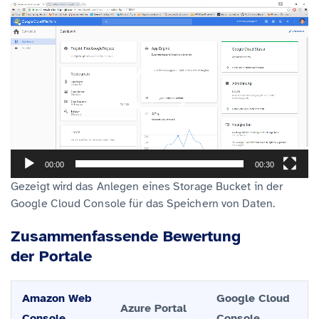
V
i
d
e
o
-
P
l
00:00
00:30
a
Gezeigt wird das Anlegen eines Storage Bucket in der
y
Google Cloud Console für das Speichern von Daten.
e
r
Zusammenfassende Bewertung
der Portale
Amazon Web
Google Cloud
Azure Portal
Console
Console