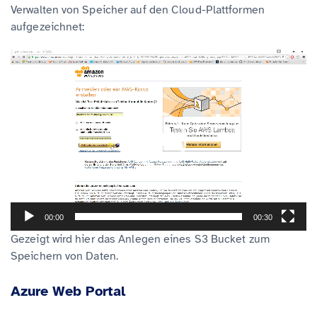
Verwalten von Speicher auf den Cloud-Plattformen
aufgezeichnet:
V
i
d
e
o
-
P
l
a
00:00
00:30
y
Gezeigt wird hier das Anlegen eines S3 Bucket zum
Speichern von Daten.
e
r
Azure Web Portal