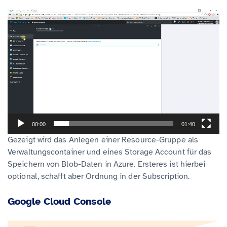
V
i
d
e
o
-
P
l
00:00
01:40
a
Gezeigt wird das Anlegen einer Resource-Gruppe als
y
Verwaltungscontainer und eines Storage Account für das
e
Speichern von Blob-Daten in Azure. Ersteres ist hierbei
r
optional, schafft aber Ordnung in der Subscription.
Google Cloud Console