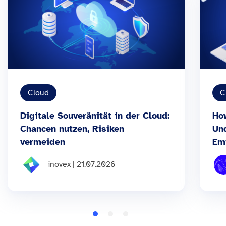
Cloud
C
Digitale Souveränität in der Cloud:
Ho
Chancen nutzen, Risiken
Un
vermeiden
Em
inovex | 21.07.2026