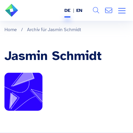
DE
EN
Search
ÜBER UNS
Home
/
Archiv für Jasmin Schmidt
Alle
LEISTUNGEN
Jasmin Schmidt
BRANCHEN
REFERENZEN
WISSEN & EVENTS
KARRIERE