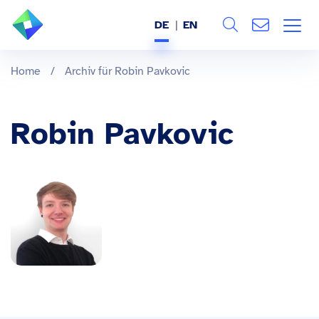
DE
EN
Search
ÜBER UNS
Home
/
Archiv für Robin Pavkovic
Alle
LEISTUNGEN
Robin Pavkovic
BRANCHEN
REFERENZEN
WISSEN & EVENTS
KARRIERE