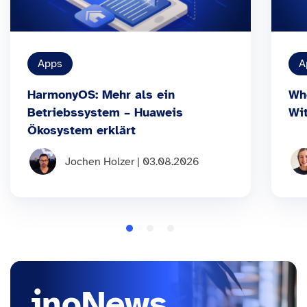
Apps
A
HarmonyOS: Mehr als ein
Wh
Betriebssystem – Huaweis
Wi
Ökosystem erklärt
Jochen Holzer | 03.08.2026
inoNews