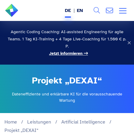
DE
EN
Search
ÜBER UNS
Agentic Coding Coaching: AI-assisted Engineering für agile
Teams. 1 Tag KI-Training + 4 Tage Live-Coaching für 1.500 € p.
Alle
LEISTUNGEN
P.
Jetzt informieren
BRANCHEN
REFERENZEN
Projekt „DEXAI“
WISSEN & EVENTS
Dateneffiziente und erklärbare KI für die vorausschauende
Wartung
KARRIERE
Home
/
Leistungen
/
Artificial Intelligence
/
Projekt „DEXAI“